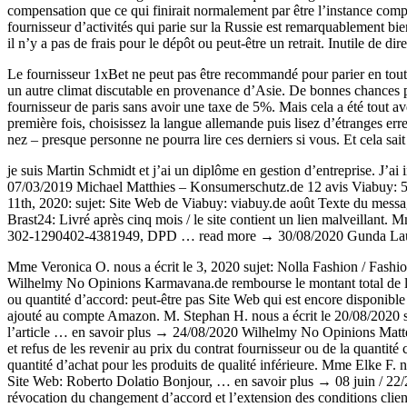
compensation que ce qui finirait normalement par être l’instance complè
fournisseur d’activités qui parie sur la Russie est remarquablement 
il n’y a pas de frais pour le dépôt ou peut-être un retrait. Inutile de di
Le fournisseur 1xBet ne peut pas être recommandé pour parier en toute 
un autre climat discutable en provenance d’Asie. De bonnes chances p
fournisseur de paris sans avoir une taxe de 5%. Mais cela a été tout a
première fois, choisissez la langue allemande puis lisez d’étranges e
nez – presque personne ne pourra lire ces derniers si vous. Et cela sai
je suis Martin Schmidt et j’ai un diplôme en gestion d’entreprise. J’ai i
07/03/2019 Michael Matthies – Konsumerschutz.de 12 avis Viabuy: 550
11th, 2020: sujet: Site Web de Viabuy: viabuy.de août Texte du mess
Brast24: Livré après cinq mois / le site contient un lien malveillant.
302-1290402-4381949, DPD … read more → 30/08/2020 Gunda Lauckenm
Mme Veronica O. nous a écrit le 3, 2020 sujet: Nolla Fashion / Fas
Wilhelmy No Opinions Karmavana.de rembourse le montant total de l’a
ou quantité d’accord: peut-être pas Site Web qui est encore dispon
ajouté au compte Amazon. M. Stephan H. nous a écrit le 20/08/2020 su
l’article … en savoir plus → 24/08/2020 Wilhelmy No Opinions Mattenla
et refus de les revenir au prix du contrat fournisseur ou de la quan
quantité d’achat pour les produits de qualité inférieure. Mme Elke F.
Site Web: Roberto Dolatio Bonjour, … en savoir plus → 08 juin / 22/
révocation du changement d’accord et l’extension des conditions cl