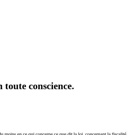
 toute conscience.
 moins en ce qui concerne ce que dit la loi, concernant la fiscalité