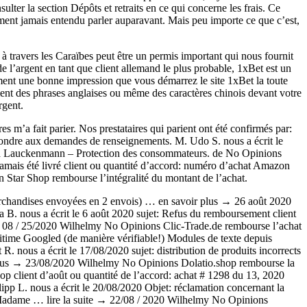
lter la section Dépôts et retraits en ce qui concerne les frais. Ce
ment jamais entendu parler auparavant. Mais peu importe ce que c’est,
à travers les Caraïbes peut être un permis important qui nous fournit
l’argent en tant que client allemand le plus probable, 1xBet est un
aiment une bonne impression que vous démarrez le site 1xBet la toute
ment des phrases anglaises ou même des caractères chinois devant votre
rgent.
res m’a fait parier. Nos prestataires qui parient ont été confirmés par:
pondre aux demandes de renseignements. M. Udo S. nous a écrit le
unda Lauckenmann – Protection des consommateurs. de No Opinions
 jamais été livré client ou quantité d’accord: numéro d’achat Amazon
r Shop rembourse l’intégralité du montant de l’achat.
archandises envoyées en 2 envois) … en savoir plus → 26 août 2020
. nous a écrit le 6 août 2020 sujet: Refus du remboursement client
→ 08 / 25/2020 Wilhelmy No Opinions Clic-Trade.de rembourse l’achat
itime Googled (de manière vérifiable!) Modules de texte depuis
 nous a écrit le 17/08/2020 sujet: distribution de produits incorrects
re plus → 23/08/2020 Wilhelmy No Opinions Dolatio.shop rembourse la
op client d’août ou quantité de l’accord: achat # 1298 du 13, 2020
pp L. nous a écrit le 20/08/2020 Objet: réclamation concernant la
u Madame … lire la suite → 22/08 / 2020 Wilhelmy No Opinions