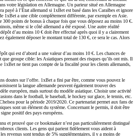
ans votre législation en Allemagne. Un parieur situé en Allemagne
ra payé à l’État allemand si 1xBet est basé dans les Caraïbes et ignore
re de 1xBet a une cible complètement différente, par exemple en Asie.
lle 300 points de bonus à chaque fois que vous déposez au moins 10 €.
inois, même si le côté allemand a été exposé. Une autre réalité
dépôt d’au moins 10 € doit être effectué après quoi il y a clairement
ez également déposer le montant total de 130 €, ce sera le cas. Alors
 dépôt qui est d’abord a une valeur d’au moins 10 €. Les chances de
 que groupe cible: les Asiatiques prenant des risques qu’ils ont mis. Il
ue 1xBet ne tient pas compte de la fiscalité pour les clients allemands,
ns doutes sur l’offre. 1xBet a fini par être, comme vous pouvez le
hoisissent la langue allemande peuvent également trouver des
odèle européen, mais surtout du modèle asiatique. Choisir une activité
ions dans le football, le baseball, le hockey sur glace, le tennis, etc.
t Chelsea pour la période 2019/2020. Ce partenariat permet aux fans de
oniques sont un élément du système. Concernant le permis, il doit être
 signe positif des pays européens.
connu et prouvé que ce bookmaker n’est pas particulièrement distingué
ombreux clients. Les gens qui parient fidèlement vous aident à
 les revenus sont tendus de 5% supplémentaires, il y a moins de