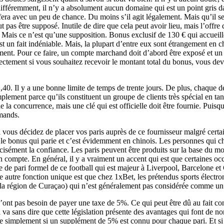
ifféremment, il n’y a absolument aucun domaine qui est un point gris d
fera avec un peu de chance. Du moins s’il agit légalement. Mais qu’il se
eut pas être supposé. Inutile de dire que cela peut avoir lieu, mais l’off
. Mais ce n’est qu’une supposition. Bonus exclusif de 130 € qui accuei
 un fait indéniable. Mais, la plupart d’entre eux sont étrangement en ch
ement. Pour ce faire, un compte marchand doit d’abord être exposé et un 
ectement si vous souhaitez recevoir le montant total du bonus, vous dev
 1,40. Il y a une bonne limite de temps de trente jours. De plus, chaque
lement parce qu’ils constituent un groupe de clients très spécial en tant
e la concurrence, mais une clé qui est officielle doit être fournie. Puisq
emands.
vous décidez de placer vos paris auprès de ce fournisseur malgré certai
le bonus qui parie et c’est évidemment en chinois. Les personnes qui c
écisément la confiance. Les paris peuvent être produits sur la base du m
compte. En général, il y a vraiment un accent qui est que certaines occas
e de pari formel de ce football qui est majeur à Liverpool, Barcelone e
Une autre fonction unique est que chez 1xBet, les prétendus sports électr
vers la région de Curaçao) qui n’est généralement pas considérée comme un
 n’ont pas besoin de payer une taxe de 5%. Ce qui peut être dû au fait 
l va sans dire que cette législation présente des avantages qui font de n
le simplement si un supplément de 5% est connu pour chaque pari. Et si