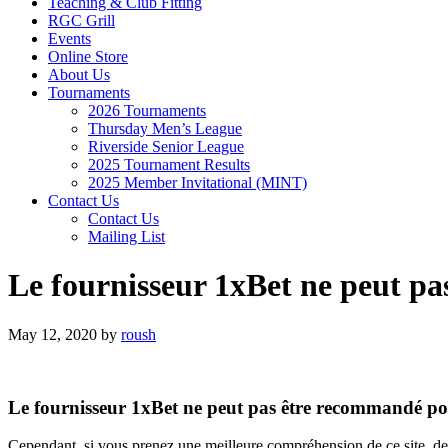
Teaching & Club Fitting
RGC Grill
Events
Online Store
About Us
Tournaments
2026 Tournaments
Thursday Men’s League
Riverside Senior League
2025 Tournament Results
2025 Member Invitational (MINT)
Contact Us
Contact Us
Mailing List
Le fournisseur 1xBet ne peut pa
May 12, 2020
by
roush
Le fournisseur 1xBet ne peut pas être recommandé pou
Cependant, si vous prenez une meilleure compréhension de ce site, des d