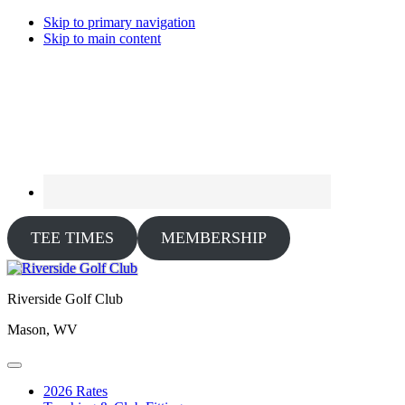
Skip to primary navigation
Skip to main content
TEE TIMES
MEMBERSHIP
Riverside Golf Club
Mason, WV
2026 Rates