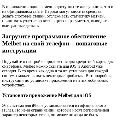
В приложении одновременно доступны те же функции, что и
на официальном сайте. Игроки могут вносить средства,
делать спотовые ставки, отслеживать статистику матчей,
принимать участие во всех акциях и, разумеется, выводить
выигранные деньги.
Загрузите программное обеспечение
Melbet на свой телефон – пошаговые
инструкции
Подумайте о настройке приложения для кредитной карты для
смартфона. Melbet можно скачать для iOS и Android уже
сегодня. В то время как одна и та же установка для каждой
системы может вызвать некоторые проблемы. Вот подробные
инструкции по установке приложений на этих мобильных
устройствах.
Установите приложение Melbet для iOS
Эта система для iPhone устанавливается из официального
iTunes. Но из-за ограничений, которые носят региональный
характер некоторых стран, он может никогда не быть