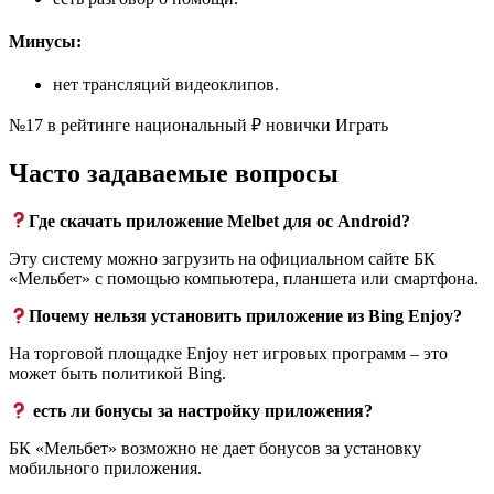
Минусы:
нет трансляций видеоклипов.
№17 в рейтинге национальный ₽ новички Играть
Часто задаваемые вопросы
Где скачать приложение Melbet для ос Android?
Эту систему можно загрузить на официальном сайте БК
«Мельбет» с помощью компьютера, планшета или смартфона.
Почему нельзя установить приложение из Bing Enjoy?
На торговой площадке Enjoy нет игровых программ – это
может быть политикой Bing.
есть ли бонусы за настройку приложения?
БК «Мельбет» возможно не дает бонусов за установку
мобильного приложения.