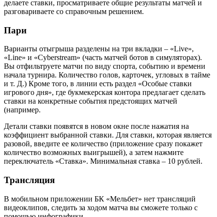
делаете ставки, просматриваете общие результаты матчей и
разговариваете со справочным решением.
Пари
Варианты отыгрыша разделены на три вкладки – «Live»,
«Line» и «Cyberstream» (часть матчей ботов в симуляторах).
Вы отфильтруете матчи по виду спорта, событию и времени
начала турнира. Количество голов, карточек, угловых в тайме
и т. Д.) Кроме того, в линии есть раздел «Особые ставки
игрового дня», где букмекерская контора предлагает сделать
ставки на конкретные события предстоящих матчей
(например.
Детали ставки появятся в новом окне после нажатия на
коэффициент выбранной ставки. Для ставки, которая является
разовой, введите ее количество (приложение сразу покажет
количество возможных выигрышей), а затем нажмите
переключатель «Ставка». Минимальная ставка – 10 рублей.
Трансляция
В мобильном приложении БК «Мельбет» нет трансляций
видеоклипов, следить за ходом матча вы сможете только с
помощью инфографики.