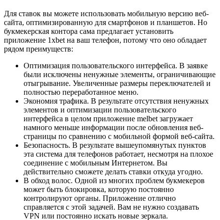
Для ставок вы можете использовать мобильную версию веб-
сайта, оптимизированную для смартфонов и планшетов. Но
букмекерская контора сама предлагает установить
приложение 1xbet на ваш телефон, потому что оно обладает
рядом преимуществ:
Оптимизация пользовательского интерфейса. В заявке
были исключены ненужные элементы, ограничивающие
отыгрывание. Увеличенные размеры переключателей и
полностью переработанное меню.
Экономия трафика. В результате отсутствия ненужных
элементов и оптимизации пользовательского
интерфейса в целом приложение melbet загружает
намного меньше информации после обновления веб-
страницы по сравнению с мобильной формой веб-сайта.
Безопасность. В результате вышеупомянутых пунктов
эта система для телефонов работает, несмотря на плохое
соединение с мобильным Интернетом. Вы
действительно сможете делать ставки откуда угодно.
В обход волос. Одной из многих проблем букмекеров
может быть блокировка, которую постоянно
контролируют органы. Приложение отлично
справляется с этой задачей. Вам не нужно создавать
VPN или постоянно искать новые зеркала.