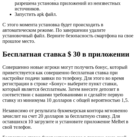
разрешена установка приложений из неизвестных
источников.
Запустить apk файл.
С этого момента установка будет происходить в
автоматическом режиме. По завершении удалите
установочный файл. Верните безопасность смартфона на свое
прошлое место.
Бесплатная ставка $ 30 в приложении
Совершенно новые игроки могут получить бонус, который
приветствуется как совершенно бесплатная ставка при
настройке подачи заявки по телефону. Для этого во время
регистрации в строке «Бонус» выберите пункт ставки,
который является бесплатным. Затем внесите депозит в
соответствии с вашими требованиями и сделайте первую
ставку из минимума 10 долларов с общей вероятностью 1,5.
Независимо от результата букмекерская контора мгновенно
зачислит на счет 20 долларов за бесплатную ставку. Для
оставшихся 10 загрузите и установите приложение Melbet в
свой телефон.