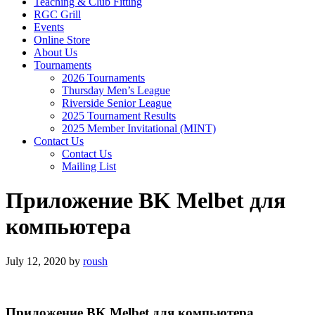
Teaching & Club Fitting
RGC Grill
Events
Online Store
About Us
Tournaments
2026 Tournaments
Thursday Men’s League
Riverside Senior League
2025 Tournament Results
2025 Member Invitational (MINT)
Contact Us
Contact Us
Mailing List
Приложение BK Melbet для
компьютера
July 12, 2020
by
roush
Приложение BK Melbet для компьютера