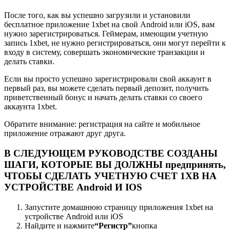
После того, как вы успешно загрузили и установили
бесплатное приложение 1xbet на свой Android или iOS, вам
нужно зарегистрироваться. Геймерам, имеющим учетную
запись 1xbet, не нужно регистрироваться, они могут перейти к
входу в систему, совершать экономические транзакции и
делать ставки.
Если вы просто успешно зарегистрировали свой аккаунт в
первый раз, вы можете сделать первый депозит, получить
приветственный бонус и начать делать ставки со своего
аккаунта 1xbet.
Обратите внимание: регистрация на сайте и мобильное
приложение отражают друг друга.
В СЛЕДУЮЩЕМ РУКОВОДСТВЕ СОЗДАНЫ
ШАГИ, КОТОРЫЕ ВЫ ДОЛЖНЫ предпринять,
ЧТОБЫ СДЕЛАТЬ УЧЕТНУЮ СЧЕТ 1XB НА
УСТРОЙСТВЕ Android И IOS
Запустите домашнюю страницу приложения 1xbet на
устройстве Android или iOS
Найдите и нажмите
“Регистр”
кнопка