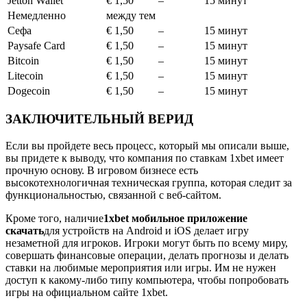
Jetton Wallet
€ 1,50
–
15 минут
Немедленно
между тем
Сефа
€ 1,50
–
15 минут
Paysafe Card
€ 1,50
–
15 минут
Bitcoin
€ 1,50
–
15 минут
Litecoin
€ 1,50
–
15 минут
Dogecoin
€ 1,50
–
15 минут
ЗАКЛЮЧИТЕЛЬНЫЙ ВЕРИД
Если вы пройдете весь процесс, который мы описали выше,
вы придете к выводу, что компания по ставкам 1xbet имеет
прочную основу. В игровом бизнесе есть
высокотехнологичная техническая группа, которая следит за
функциональностью, связанной с веб-сайтом.
Кроме того, наличие
1xbet мобильное приложение
скачать
для устройств на Android и iOS делает игру
незаметной для игроков. Игроки могут быть по всему миру,
совершать финансовые операции, делать прогнозы и делать
ставки на любимые мероприятия или игры. Им не нужен
доступ к какому-либо типу компьютера, чтобы попробовать
игры на официальном сайте 1xbet.