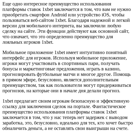
Еще одно интересное преимущество использования
платформы ставок 1xbet заключается в том, что вам не нужно
приобретать смартфон Android или устройство iOS, чтобы
пользоваться веб-сайтом 1xbet. Благодаря надежной и легкой
версии для мобильного интернета, вы заключили любую
сделку на сайте. Эти функции действуют как основной сайт,
что означает, что это определенно преимущество для
лояльных игроков 1xbet.
Мобильное приложение 1xbet имеет интуитивно понятный
интерфейс для игроков. Используя мобильное приложение,
игроки могут участвовать в спортивных пари, получать
бонусы и маркетинговые предложения, играть в казино,
прогнозировать футбольные матчи и многое другое. Помощь
в прямом эфире, безусловно, является дополнительным
преимуществом, так как пользователи могут придерживаться
прогнозов, на которые они в начале дня делали прогноз.
1xbet предлагает своим игрокам безопасную и эффективную
ссылку для заключения сделок на портале. Фантастическое
преимущество использования платформы ставок 1xbet
заключается в том, что у нас теперь нет задержек с выводом
заработка, это, безусловно, идеально для тех, кто хочет быстро
обналичить деньги, а не оставлять свои выигрыши на счете.