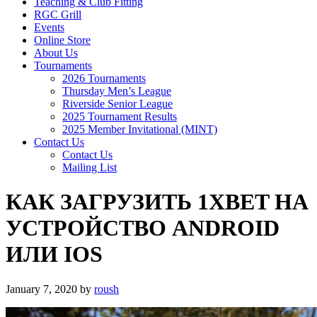
Teaching & Club Fitting
RGC Grill
Events
Online Store
About Us
Tournaments
2026 Tournaments
Thursday Men’s League
Riverside Senior League
2025 Tournament Results
2025 Member Invitational (MINT)
Contact Us
Contact Us
Mailing List
КАК ЗАГРУЗИТЬ 1XBET НА
УСТРОЙСТВО ANDROID
ИЛИ IOS
January 7, 2020
by
roush