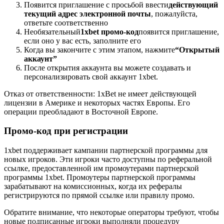
Появится приглашение с просьбой ввести
действующий
текущий адрес электронной почты
, пожалуйста,
ответьте соответственно
Необязательный
1xbet промо-код
появится приглашение,
если оно у вас есть, заполните его
Когда вы закончите с этим этапом, нажмите
“Открытый
аккаунт”
После открытия аккаунта вы можете создавать и
персонализировать свой аккаунт 1xbet.
Отказ от ответственности: 1xBet не имеет действующей
лицензии в Америке и некоторых частях Европы. Его
операции преобладают в Восточной Европе.
Промо-код при регистрации
1xbet поддерживает кампании партнерской программы для
новых игроков. Эти игроки часто доступны по реферальной
ссылке, предоставленной им промоутерами партнерской
программы 1xbet. Промоутеры партнерской программы
зарабатывают на комиссионных, когда их рефералы
регистрируются по прямой ссылке или правилу промо.
Обратите внимание, что некоторые операторы требуют, чтобы
новые подписанные игроки выполняли процедуру