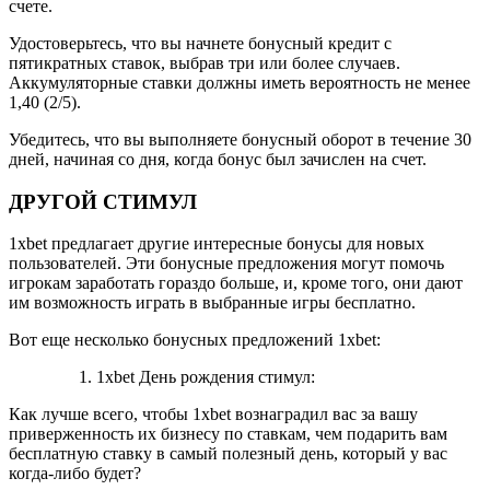
счете.
Удостоверьтесь, что вы начнете бонусный кредит с
пятикратных ставок, выбрав три или более случаев.
Аккумуляторные ставки должны иметь вероятность не менее
1,40 (2/5).
Убедитесь, что вы выполняете бонусный оборот в течение 30
дней, начиная со дня, когда бонус был зачислен на счет.
ДРУГОЙ СТИМУЛ
1xbet предлагает другие интересные бонусы для новых
пользователей. Эти бонусные предложения могут помочь
игрокам заработать гораздо больше, и, кроме того, они дают
им возможность играть в выбранные игры бесплатно.
Вот еще несколько бонусных предложений 1xbet:
1xbet День рождения стимул:
Как лучше всего, чтобы 1xbet вознаградил вас за вашу
приверженность их бизнесу по ставкам, чем подарить вам
бесплатную ставку в самый полезный день, который у вас
когда-либо будет?