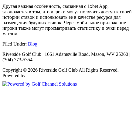
Другая важная особенность, связанная с 1xbet App,
заключается в том, что игроки могут получить доступ к своей
истории ставок и использовать ее в качестве ресурса для
размещения будущих ставок. Через мобильное приложение
игроки также могут просматривать статистику и очки перед
матчем.
Filed Under:
Blog
Riverside Golf Club | 1661 Adamsville Road, Mason, WV 25260 |
(304) 773-5354
Copyright © 2026 Riverside Golf Club All Rights Reserved.
Powered by