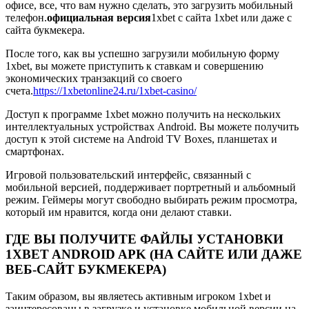
офисе, все, что вам нужно сделать, это загрузить мобильный
телефон.
официальная версия
1xbet с сайта 1xbet или даже с
сайта букмекера.
После того, как вы успешно загрузили мобильную форму
1xbet, вы можете приступить к ставкам и совершению
экономических транзакций со своего
счета.
https://1xbetonline24.ru/1xbet-casino/
Доступ к программе 1xbet можно получить на нескольких
интеллектуальных устройствах Android. Вы можете получить
доступ к этой системе на Android TV Boxes, планшетах и ​​
смартфонах.
Игровой пользовательский интерфейс, связанный с
мобильной версией, поддерживает портретный и альбомный
режим. Геймеры могут свободно выбирать режим просмотра,
который им нравится, когда они делают ставки.
ГДЕ ВЫ ПОЛУЧИТЕ ФАЙЛЫ УСТАНОВКИ
1XBET ANDROID APK (НА САЙТЕ ИЛИ ДАЖЕ
ВЕБ-САЙТ БУКМЕКЕРА)
Таким образом, вы являетесь активным игроком 1xbet и
заинтересованы в загрузке и установке мобильной версии на