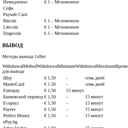
Немедленно
€ 1
–
Мгновенное
Сефа
Paysafe Card
Bitcoin
€ 1
–
Мгновенное
Litecoin
€ 1
–
Мгновенное
Dogecoin
€ 1
–
Мгновенное
ВЫВОД
Методы вывода 1xBet
WithdrawalMethodWithdrawalMinimumWithdrawalMaximumВремя
для вывода
Шоу
€ 1,50
–
семь дней
MasterCard
€ 1,50
–
семь дней
Entropay
€ 1,50
15 минут
Банковский перевод
€ 1,50
–
15 минут
Ecopayz
€ 1,50
–
15 минут
Payeer
€ 1,50
–
15 минут
Perfect Money
€ 1,50
–
15 минут
ePay.bg