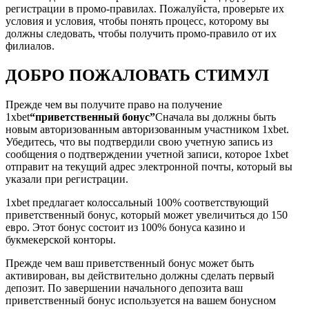
регистрации в промо-правилах. Пожалуйста, проверьте их
условия и условия, чтобы понять процесс, которому вы
должны следовать, чтобы получить промо-правило от их
филиалов.
ДОБРО ПОЖАЛОВАТЬ СТИМУЛ
Прежде чем вы получите право на получение
1xbet
“приветственный бонус”
Сначала вы должны быть
новым авторизованным авторизованным участником 1xbet.
Убедитесь, что вы подтвердили свою учетную запись из
сообщения о подтверждении учетной записи, которое 1xbet
отправит на текущий адрес электронной почты, который вы
указали при регистрации.
1xbet предлагает колоссальный 100% соответствующий
приветственный бонус, который может увеличиться до 150
евро. Этот бонус состоит из 100% бонуса казино и
букмекерской конторы.
Прежде чем ваш приветственный бонус может быть
активирован, вы действительно должны сделать первый
депозит. По завершении начального депозита ваш
приветственный бонус используется на вашем бонусном